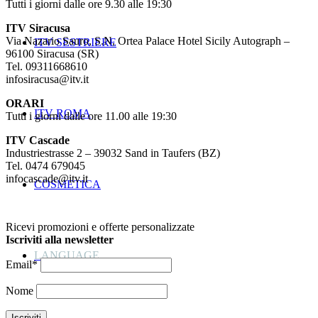
Tutti i giorni dalle ore 9.30 alle 19:30
ITV Siracusa
Via Nazario Sauro, S.N, Ortea Palace Hotel Sicily Autograph –
ITV SESTRIERE
96100 Siracusa (SR)
Tel. 09311668610
infosiracusa@itv.it
ORARI
ITV ROMA
Tutti i giorni dalle ore 11.00 alle 19:30
ITV Cascade
Industriestrasse 2 – 39032 Sand in Taufers (BZ)
Tel. 0474 679045
infocascade@itv.it
COSMETICA
Ricevi promozioni e offerte personalizzate
Iscriviti alla newsletter
LANGUAGE
Email*
Nome