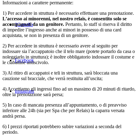
Informazioni a carattere permanente:
1) Per accedere in struttura è necessario effettuare una prenotazione.
L’accesso ai minorenni, nel nostro relais, è consentito solo se
accompagnati da un genitore.
Pertanto, lo staff si riserva il diritto
0
Carrello
di impedire l’ingresso anche ai minori in possesso di una card
acquistata, se non in presenza di un genitore.
2) Per accedere in struttura è necessario avere al seguito per
indossare sia l’accappatoio che il telo mare (potete portarlo da casa o
noleggiarlo in struttura); è inoltre obbligatorio indossare il costume e
Facebook
le ciabattine antiscivolo.
3) Al ritiro di accappatoi e teli in struttura, sarà bloccata una
cauzione sul bracciale, che verrà restituita all’uscita;
4) Accettiamo gli ingressi fino ad un massimo di 20 minuti di ritardo,
Instagram
oltre la prenotazione sarà persa;
5) In caso di mancata presenza all’appuntamento, o di preavviso
inferiore alle 24h (sia per Spa che per Relais) la caparra versata
andrà persa.
6) I prezzi riportati potrebbero subire variazioni a seconda del
periodo.