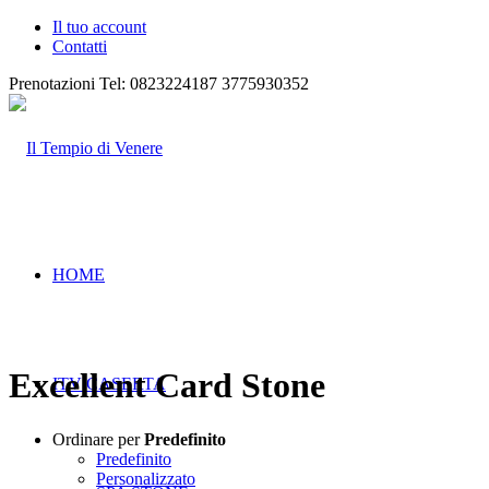
Il tuo account
Contatti
Prenotazioni Tel: 0823224187
3775930352
HOME
Excellent Card Stone
ITV CASERTA
Ordinare per
Predefinito
Predefinito
Personalizzato