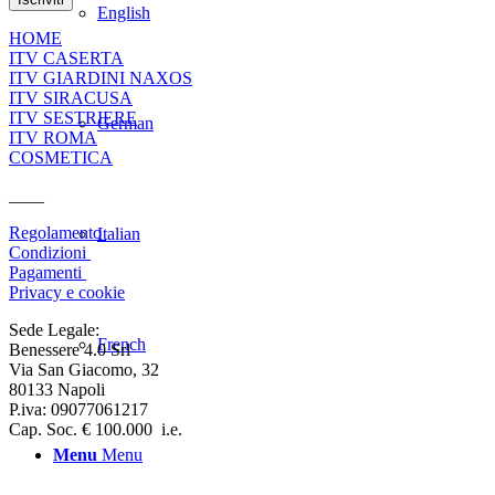
English
HOME
ITV CASERTA
ITV GIARDINI NAXOS
ITV SIRACUSA
ITV SESTRIERE
German
ITV ROMA
COSMETICA
____
Regolamento
Italian
Condizioni
Pagamenti
Privacy e cookie
Sede Legale:
French
Benessere 4.0 Srl
Via San Giacomo, 32
80133 Napoli
P.iva: 09077061217
Cap. Soc. € 100.000 i.e.
Menu
Menu