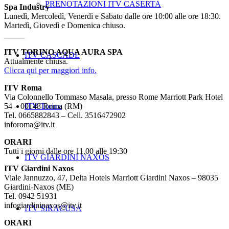
PRENOTAZIONI ITV CASERTA
Spa Industry
Lunedì, Mercoledì, Venerdì e Sabato dalle ore 10:00 alle ore 18:30.
Martedì, Giovedì e Domenica chiuso.
_____
ITV TORINO AQUA AURA SPA
ITV CASCADE
Attualmente chiusa.
Clicca qui per maggiori info.
ITV Roma
Via Colonnello Tommaso Masala, presso Rome Marriott Park Hotel
54 – 00148 Roma (RM)
ITV Torino
Tel. 0665882843 – Cell. 3516472902
inforoma@itv.it
ORARI
Tutti i giorni dalle ore 11.00 alle 19:30
ITV GIARDINI NAXOS
ITV Giardini Naxos
Viale Jannuzzo, 47, Delta Hotels Marriott Giardini Naxos – 98035
Giardini-Naxos (ME)
Tel. 0942 51931
infogiardininaxos@itv.it
ITV SIRACUSA
ORARI