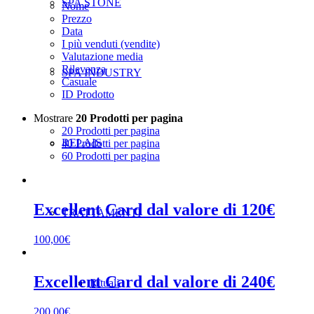
SPA STONE
Nome
Prezzo
Data
I più venduti (vendite)
Valutazione media
Rilevanza
SPA INDUSTRY
Casuale
ID Prodotto
Mostrare
20 Prodotti per pagina
20 Prodotti per pagina
RELAIS
40 Prodotti per pagina
60 Prodotti per pagina
Excellent Card dal valore di 120€
TRATTAMENTI
100,00
€
Excellent Card dal valore di 240€
Rituali
200,00
€