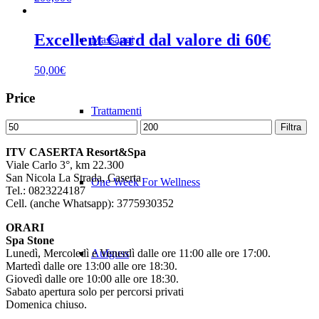
Excellent Card dal valore di 60€
Massaggi
50,00
€
Price
Trattamenti
Filtra
ITV CASERTA Resort&Spa
Viale Carlo 3°, km 22.300
San Nicola La Strada, Caserta
One Week For Wellness
Tel.: 0823224187
Cell. (anche Whatsapp): 3775930352
ORARI
Spa Stone
Lunedì, Mercoledì e Venerdì dalle ore 11:00 alle ore 17:00.
Aufguss
Martedì dalle ore 13:00 alle ore 18:30.
Giovedì dalle ore 10:00 alle ore 18:30.
Sabato apertura solo per percorsi privati
Domenica chiuso.