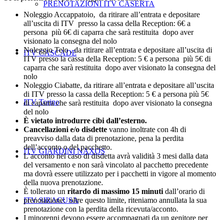
PRENOTAZIONI ITV CASERTA
Noleggio Accappatoio, da ritirare all’entrata e depositare
all’uscita di ITV presso la cassa della Reception: 6€ a
persona più 6€ di caparra che sarà restituita dopo aver
visionato la consegna del nolo
Noleggio Telo , da ritirare all’entrata e depositare all’uscita di
ITV CASCADE
ITV presso la cassa della Reception: 5 € a persona più 5€ di
caparra che sarà restituita dopo aver visionato la consegna del
nolo
Noleggio Ciabatte, da ritirare all’entrata e depositare all’uscita
di ITV presso la cassa della Reception: 5 € a persona più 5€
ITV Torino
di caparra che sarà restituita dopo aver visionato la consegna
del nolo
È vietato introdurre cibi dall’esterno.
Cancellazioni e/o disdette
vanno inoltrate con 4h di
preavviso dalla data di prenotazione, pena la perdita
dell’acconto o del pacchetto.
ITV GIARDINI NAXOS
L’acconto nel caso di disdetta avrà validità 3 mesi dalla data
del versamento e non sarà vincolato al pacchetto precedente
ma dovrà essere utilizzato per i pacchetti in vigore al momento
della nuova prenotazione.
È tollerato un
ritardo di massimo 15 minuti
dall’orario di
prenotazione: oltre questo limite, riteniamo annullata la sua
ITV SIRACUSA
prenotazione con la perdita della ricevuta/acconto.
I minorenni devono essere accompagnati da un genitore per