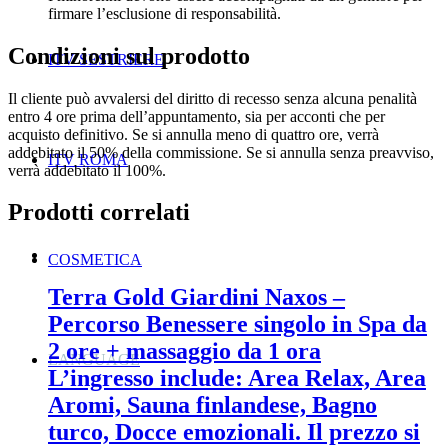
firmare l’esclusione di responsabilità.
Condizioni sul prodotto
ITV SESTRIERE
Il cliente può avvalersi del diritto di recesso senza alcuna penalità
entro 4 ore prima dell’appuntamento, sia per acconti che per
acquisto definitivo. Se si annulla meno di quattro ore, verrà
addebitato il 50% della commissione. Se si annulla senza preavviso,
ITV ROMA
verrà addebitato il 100%.
Prodotti correlati
COSMETICA
Terra Gold Giardini Naxos –
Percorso Benessere singolo in Spa da
2 ore + massaggio da 1 ora
LANGUAGE
L’ingresso include: Area Relax, Area
Aromi, Sauna finlandese, Bagno
turco, Docce emozionali. Il prezzo si