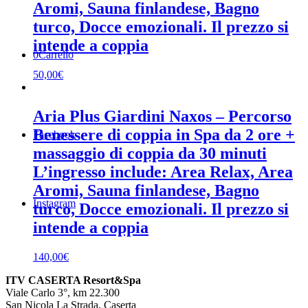
Aromi, Sauna finlandese, Bagno
turco, Docce emozionali. Il prezzo si
intende a coppia
0
Carrello
50,00
€
Aria Plus Giardini Naxos – Percorso
Benessere di coppia in Spa da 2 ore +
Facebook
massaggio di coppia da 30 minuti
L’ingresso include: Area Relax, Area
Aromi, Sauna finlandese, Bagno
Instagram
turco, Docce emozionali. Il prezzo si
intende a coppia
140,00
€
ITV CASERTA Resort&Spa
Viale Carlo 3°, km 22.300
San Nicola La Strada, Caserta