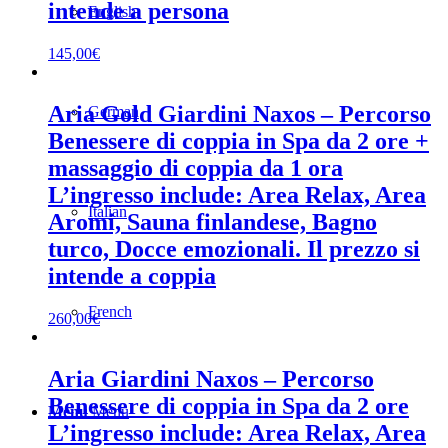
intende a persona
English
145,00
€
Aria Gold Giardini Naxos – Percorso
German
Benessere di coppia in Spa da 2 ore +
massaggio di coppia da 1 ora
L’ingresso include: Area Relax, Area
Italian
Aromi, Sauna finlandese, Bagno
turco, Docce emozionali. Il prezzo si
intende a coppia
French
260,00
€
Aria Giardini Naxos – Percorso
Benessere di coppia in Spa da 2 ore
Menu
Menu
L’ingresso include: Area Relax, Area