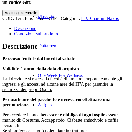
un codice Gift!
Aggiungi al carrello
Massaggi
COD:
TerraPlus- Naxos-GIFT
Categoria:
ITV Giardini Naxos
Descrizione
Condizioni sul prodotto
Descrizione
Trattamenti
Percorso fruibile dal lunedì al sabato
Validità: 1 anno dalla data di acquisto.
One Week For Wellness
La Direzione si riserva la facoltà di limitare temporaneamente gli
ingressi e gli accessi ad alcune aree del ITV, per garantire la
sicurezza dei propri Ospiti.
Per usufruire del pacchetto è necessario effettuare una
prenotazione.
Aufguss
Per accedere in area benessere
è obbligo di ogni ospite
essere
munito di: Costume, Accappatoio, Ciabatte antiscivolo e cuffia
personali
Se si preferisce, si può noleggiare in struttura: